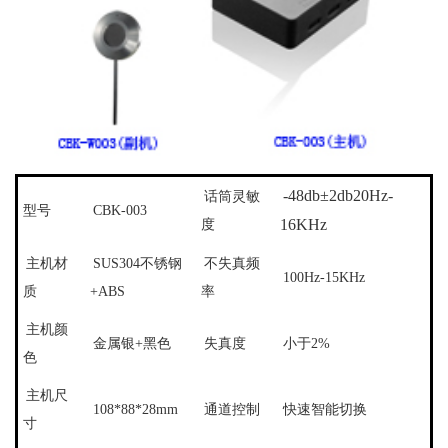
-48db
±
2db
20Hz-
话筒灵敏
型号
CBK-003
16KHz
度
主机材
SUS304
不锈钢
不失真频
100Hz-15KHz
质
+ABS
率
主机颜
金属银
+
黑色
失真度
小于
2%
色
主机尺
108*88*28mm
通道控制
快速智能切换
寸