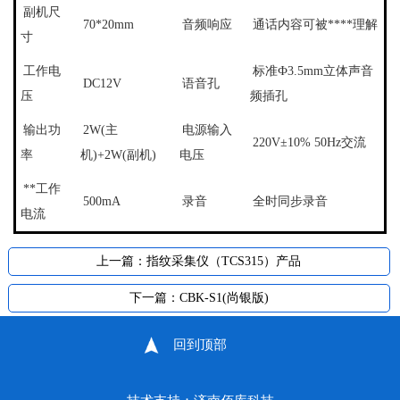
副机尺
70*20mm
音频响应
通话内容可被****理解
寸
工作电
标准
Ф
3.5mm
立体声音
DC12V
语音孔
压
频插孔
输出功
2W(主
电源输入
220V
±
10% 50Hz
交流
率
机)
+2W(副机)
电压
**工作
500mA
录音
全时同步录音
电流
上一篇：
指纹采集仪（TCS315）产品
下一篇：
CBK-S1(尚银版)
回到顶部